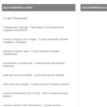
ВСЕ НОВИНКИ САЙТА
ПОПУЛЯРНОЕ НА 
Студия "Видеограф"
Священные легенды: Тамплиеры. Коллекционное
издание (2011/RUS)
скачать keygen sony vegas - Супер большой сборник
серийных номеров
pinnacle скачать кряк - Супер полный сборник
серийников
волшебные пузыри кряк - Самый большой каталог
кейгенов
кряк для protected folder - Большой каталог кряков
ram saver pro keygen - Супер полный сборник ключей
скачать photozoom pro 3 crack - Мега полный каталог
кряков
скачать winrar crack бесплатно - Супер каталог