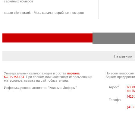
серийных номеров
steam client crack - Мега каталог серийных номеров
На главную
Универсальный каталог входит в состав
портала
По всем вопросам
КОЛЫМА.RU
. При полном или частичном использовании
Вашем предприяти
материалов, ссылка на сайт обязательна.
Адрес:
68500
Информационное агентство "Колыма-Информ"
пр. К
(413 
Телефон:
(413 