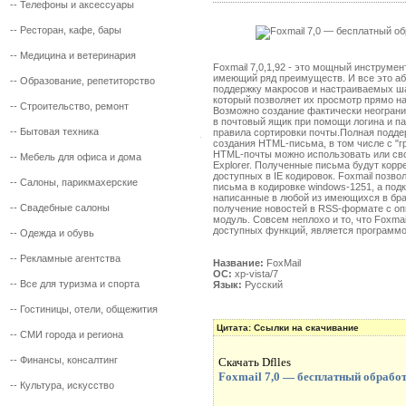
--
Телефоны и аксессуары
--
Ресторан, кафе, бары
--
Медицина и ветеринария
Foxmail 7,0,1,92 - это мощный инструмен
имеющий ряд преимуществ. И все это а
--
Образование, репетиторство
поддержку макросов и настраиваемых ш
который позволяет их просмотр прямо н
--
Строительство, ремонт
Возможно создание фактически неограни
в почтовый ящик при помощи логина и па
--
Бытовая техника
правила сортировки почты.Полная подде
создания HTML-письма, в том числе с "г
HTML-почты можно использовать или свой
--
Мебель для офиса и дома
Explorer. Полученные письма будут корр
доступных в IE кодировок. Foxmail позво
--
Салоны, парикмахерские
письма в кодировке windows-1251, а под
написанные в любой из имеющихся в бра
--
Свадебные салоны
получение новостей в RSS-формате с оп
модуль. Совсем неплохо и то, что Foxmai
доступных функций, является программой
--
Одежда и обувь
--
Рекламные агентства
Название:
FoxMail
ОС:
xp-vista/7
--
Все для туризма и спорта
Язык:
Русский
--
Гостиницы, отели, общежития
Цитата: Ссылки на скачивание
--
СМИ города и региона
--
Финансы, консалтинг
Скачать Dflles
Foxmail 7,0 — бесплатный обработ
--
Культура, искусство