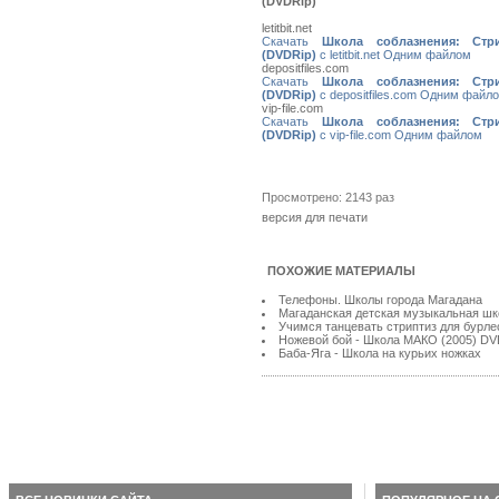
(DVDRip)
letitbit.net
Скачать
Школа соблазнения: Стр
(DVDRip)
с letitbit.net Одним файлом
depositfiles.com
Скачать
Школа соблазнения: Стр
(DVDRip)
с depositfiles.com Одним файл
vip-file.com
Скачать
Школа соблазнения: Стр
(DVDRip)
с vip-file.com Одним файлом
Просмотрено: 2143 раз
версия для печати
ПОХОЖИЕ МАТЕРИАЛЫ
Телефоны. Школы города Магадана
Магаданская детская музыкальная шк
Учимся танцевать стриптиз для бурле
Ножевой бой - Школа МАКО (2005) DV
Баба-Яга - Школа на курьих ножках