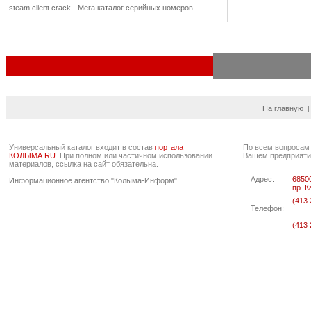
steam client crack - Мега каталог серийных номеров
На главную
Универсальный каталог входит в состав
портала
По всем вопросам
КОЛЫМА.RU
. При полном или частичном использовании
Вашем предприяти
материалов, ссылка на сайт обязательна.
Адрес:
68500
Информационное агентство "Колыма-Информ"
пр. К
(413 
Телефон:
(413 