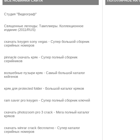
ВСЕ НОВИНКИ САЙТА
ПОПУЛЯРНОЕ НА 
Студия "Видеограф"
Священные легенды: Тамплиеры. Коллекционное
издание (2011/RUS)
скачать keygen sony vegas - Супер большой сборник
серийных номеров
pinnacle скачать кряк - Супер полный сборник
серийников
волшебные пузыри кряк - Самый большой каталог
кейгенов
кряк для protected folder - Большой каталог кряков
ram saver pro keygen - Супер полный сборник ключей
скачать photozoom pro 3 crack - Мега полный каталог
кряков
скачать winrar crack бесплатно - Супер каталог
серийных номеров