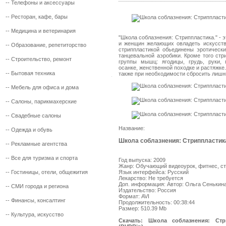
--
Телефоны и аксессуары
--
Ресторан, кафе, бары
--
Медицина и ветеринария
"Школа соблазнения: Стриппластика." -
и женщин желающих овладеть искусств
--
Образование, репетиторство
стриппластикой обьединены эротически
танцевальной аэробики. Кроме того стр
--
Строительство, ремонт
группы мышц: ягодицы, грудь, руки,
осанке, женственной походке и растяжке
--
Бытовая техника
также при необходимости сбросить лишни
--
Мебель для офиса и дома
--
Салоны, парикмахерские
--
Свадебные салоны
Название:
--
Одежда и обувь
Школа соблазнения: Стриппластик
--
Рекламные агентства
--
Все для туризма и спорта
Год выпуска: 2009
Жанр: Обучающий видеоурок, фитнес, с
Язык интерфейса: Русский
--
Гостиницы, отели, общежития
Лекарство: Не требуется
Доп. информация: Автор: Ольга Сенькин
--
СМИ города и региона
Издательство: Россия
Формат: AVI
--
Финансы, консалтинг
Продолжительность: 00:38:44
Размер: 510.39 Mb
--
Культура, искусство
Скачать: Школа соблазнения: Стр