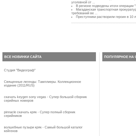
уголовной от ...
В регионе подведены итоги операции "
Магаданская транспортная прокурату
требований ве ...
Преступники растворили героин в 10 
ВСЕ НОВИНКИ САЙТА
ПОПУЛЯРНОЕ НА 
Студия "Видеограф"
Священные легенды: Тамплиеры. Коллекционное
издание (2011/RUS)
скачать keygen sony vegas - Супер большой сборник
серийных номеров
pinnacle скачать кряк - Супер полный сборник
серийников
волшебные пузыри кряк - Самый большой каталог
кейгенов