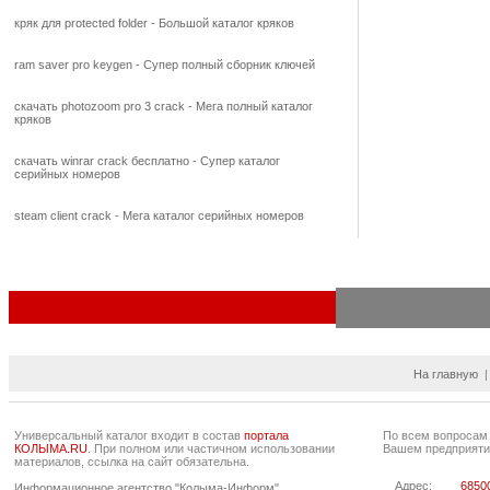
кряк для protected folder - Большой каталог кряков
ram saver pro keygen - Супер полный сборник ключей
скачать photozoom pro 3 crack - Мега полный каталог
кряков
скачать winrar crack бесплатно - Супер каталог
серийных номеров
steam client crack - Мега каталог серийных номеров
На главную
Универсальный каталог входит в состав
портала
По всем вопросам
КОЛЫМА.RU
. При полном или частичном использовании
Вашем предприяти
материалов, ссылка на сайт обязательна.
Адрес:
68500
Информационное агентство "Колыма-Информ"