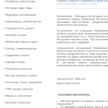
Рубрика:
Новости
»
Криминал и происше
--
Телефоны и аксессуары
дата публикации: 14 августа 2007
--
Ресторан, кафе, бары
--
Медицина и ветеринария
Прокурором г. Магадана возбуждено уг
зонального отдела Управления Россельх
--
Образование, репетиторство
признакам преступления, предусмотр
(вымогательство взятки).
--
Строительство, ремонт
Установлено, что сотрудник Управлени
области, выявив факт незаконного выло
--
Бытовая техника
за непривлечение его к ответственнос
беспрепятственного лова. При получени
--
Мебель для офиса и дома
вымогатель был задержан.
Совершенное сотрудником Управления
--
Салоны, парикмахерские
области преступление относится к катег
которое предусмотрено в виде лишение 
--
Свадебные салоны
размере до одного миллиона рублей или 
дохода осужденного за период до пяти ле
--
Одежда и обувь
В настоящее время прокуратурой
подозреваемому меры пресечения в виде
--
Рекламные агентства
--
Все для туризма и спорта
Просмотрено: 6885 раз
--
Гостиницы, отели, общежития
версия для печати
--
СМИ города и региона
ПОХОЖИЕ МАТЕРИАЛЫ
--
Финансы, консалтинг
200 протоколов составили с начала л
--
Культура, искусство
Управления Р ...
За заведомо ложный донос житель гор