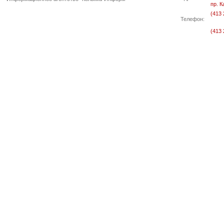
пр. К
(413 
Телефон:
(413 