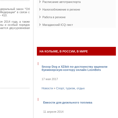
Расписание автотранспорта
едеральный закон "Об
Налогообложение в регионе
Федерации" в связи с
 410.
Работа в регионе
я 2014 года, а также
оны и особый порядок
Магаданский
ICQ
-лист
вается двухуровневая
НА КОЛЫМЕ, В РОССИИ, В МИРЕ
Snoop Dog и XZibit по-достоинству заценили
букмекерскую контору онлайн LeonBets
17 мая 2017
Новости
»
Спорт, туризм, отдых
Емкости для дизельного топлива
11 апреля 2014