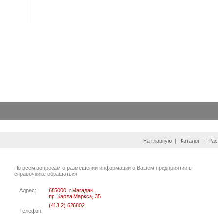
На главную
|
Каталог
|
Рас
По всем вопросам о размещении информации о Вашем предприятии в
справочнике обращаться
Адрес:
685000. г.Магадан.
пр. Карла Маркса, 35
(413 2) 626802
Телефон: