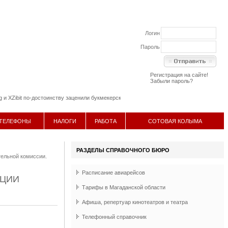
Логин
Пароль
Регистрация на сайте!
Забыли пароль?
Zibit по-достоинству заценили букмекерскую контору онлайн LeonBets
11 апреля 2014
:
ТЕЛЕФОНЫ
НАЛОГИ
РАБОТА
СОТОВАЯ КОЛЫМА
РАЗДЕЛЫ СПРАВОЧНОГО БЮРО
тельной комиссии.
Расписание авиарейсов
КЦИИ
Тарифы в Магаданской области
Афиша, репертуар кинотеатров и театра
Телефонный справочник