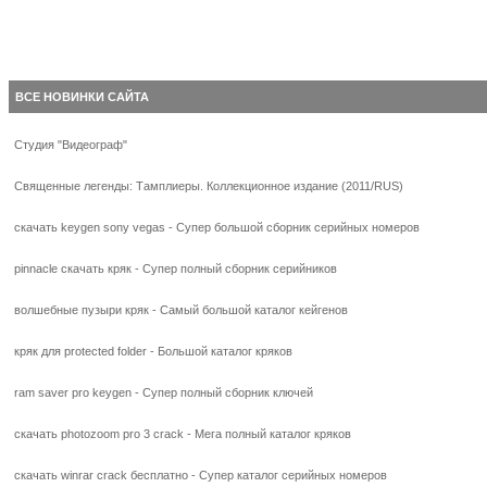
ВСЕ НОВИНКИ САЙТА
Студия "Видеограф"
Священные легенды: Тамплиеры. Коллекционное издание (2011/RUS)
скачать keygen sony vegas - Супер большой сборник серийных номеров
pinnacle скачать кряк - Супер полный сборник серийников
волшебные пузыри кряк - Самый большой каталог кейгенов
кряк для protected folder - Большой каталог кряков
ram saver pro keygen - Супер полный сборник ключей
скачать photozoom pro 3 crack - Мега полный каталог кряков
скачать winrar crack бесплатно - Супер каталог серийных номеров