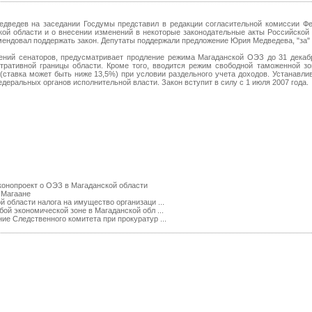
дведев на заседании Госдумы представил в редакции согласительной комиссии Ф
ой области и о внесении изменений в некоторые законодательные акты Российской 
ендовал поддержать закон. Депутаты поддержали предложение Юрия Медведева, "за" -
ений сенаторов, предусматривает продление режима Магаданской ОЭЗ до 31 декабр
ративной границы области. Кроме того, вводится режим свободной таможенной з
(ставка может быть ниже 13,5%) при условии раздельного учета доходов. Устанавли
еральных органов исполнительной власти. Закон вступит в силу с 1 июля 2007 года.
конопроект о ОЭЗ в Магаданской области
 Магаане
 области налога на имущество организаци ...
ой экономической зоне в Магаданской обл ...
ие Следственного комитета при прокуратур ...