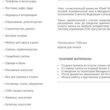
--
Телефоны и аксессуары
--
Ресторан, кафе, бары
Член согласительной комиссии Юрий Ме
Особой экономической зоне в Магаданск
отклонением Советом Федерации и реком
--
Медицина и ветеринария
Закон, доработанный с учетом предлож
--
Образование, репетиторство
расширение зоны до пределов админист
уплаты налога на прибыль резидентами 
--
Строительство, ремонт
система управления ОЭЗ при участии фед
--
Бытовая техника
--
Мебель для офиса и дома
Просмотрено: 7068 раз
версия для печати
--
Салоны, парикмахерские
--
Свадебные салоны
ПОХОЖИЕ МАТЕРИАЛЫ
--
Одежда и обувь
Госдума приняла во втором чтении за
О ставках налога на игорный бизнес в
--
Рекламные агентства
О введении на территории Магаданской
После доработки законопроект об Особ
--
Все для туризма и спорта
Начало работу следственное управлен
--
Гостиницы, отели, общежития
--
СМИ города и региона
--
Финансы, консалтинг
--
Культура, искусство