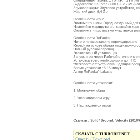
Оперативная память: 1 Гб (XP) , 2 Гб (Vis
Видеокарта: GeForce 8600 GT 256MB ил
Звуковая карта: Звуковое устройство, со
Жесткий диск: 6,4 Gb
Особенности игры:
Элитные гонщики. Город, созданный для 
Изменяйте маршруты и открывайте корот
Онлайн-матчи до восьми участников или
Особенности RePacka:
Ничего не вырезано не перекодировано
Repack на основе образа лицензионного 
Полный русский перевод
Эксклюзивный установщик
Запуск игры через Рабочий стол или ме
Установка всего необходимого доп. ПО
"Легковестная" установка щадящая ресу
Время установки ~5-15 минут
Автор RePacka^ Lakasa
Особенности установки:
1. Монтируем образ
2. Устанавливаем игру
3. Наслаждаемся игрой
Скачать : Split / Second: Velocity (201
СКАЧАТЬ С TURBOBIT.NET:
Скачать / Download