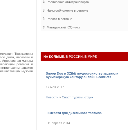
Расписание автотранспорта
Налогообложение в регионе
Работа в регионе
Магаданский
ICQ
-лист
 желания. Телекамеры
НА КОЛЫМЕ, В РОССИИ, В МИРЕ
все дома, парковки и
в. Агрессивная манера
трясающий реализм и
пятствия для мчащихся
егия настоящих мужчин
Snoop Dog и XZibit по-достоинству заценили
букмекерскую контору онлайн LeonBets
17 мая 2017
Новости
»
Спорт, туризм, отдых
Емкости для дизельного топлива
11 апреля 2014