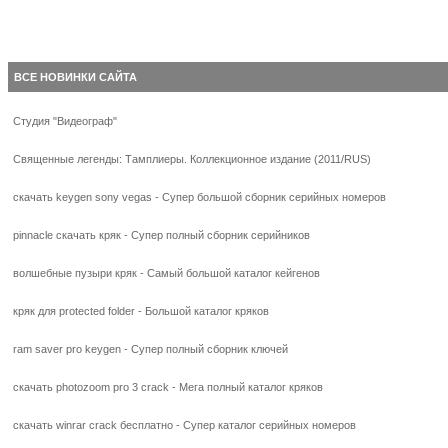
ВСЕ НОВИНКИ САЙТА
Студия "Видеограф"
Священные легенды: Тамплиеры. Коллекционное издание (2011/RUS)
скачать keygen sony vegas - Супер большой сборник серийных номеров
pinnacle скачать кряк - Супер полный сборник серийников
волшебные пузыри кряк - Самый большой каталог кейгенов
кряк для protected folder - Большой каталог кряков
ram saver pro keygen - Супер полный сборник ключей
скачать photozoom pro 3 crack - Мега полный каталог кряков
скачать winrar crack бесплатно - Супер каталог серийных номеров