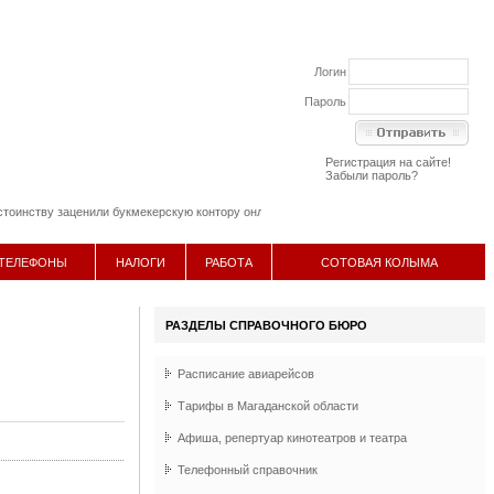
Логин
Пароль
Регистрация на сайте!
Забыли пароль?
ству заценили букмекерскую контору онлайн LeonBets
11 апреля 2014
::
Емкости для ди
ТЕЛЕФОНЫ
НАЛОГИ
РАБОТА
СОТОВАЯ КОЛЫМА
РАЗДЕЛЫ СПРАВОЧНОГО БЮРО
Расписание авиарейсов
Тарифы в Магаданской области
Афиша, репертуар кинотеатров и театра
Телефонный справочник