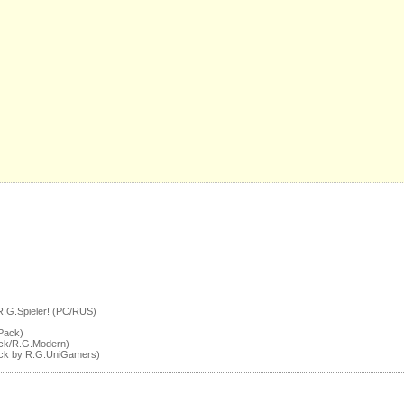
R.G.Spieler! (PC/RUS)
Pack)
ack/R.G.Modern)
Pack by R.G.UniGamers)