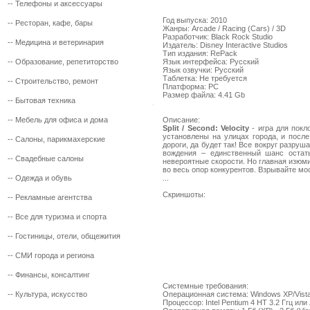
--
Телефоны и аксессуары
Год выпуска: 2010
--
Ресторан, кафе, бары
Жанры: Arcade / Racing (Cars) / 3D
Разработчик: Black Rock Studio
--
Медицина и ветеринария
Издатель: Disney Interactive Studios
Тип издания: RePack
--
Образование, репетиторство
Язык интерфейса: Русский
Язык озвучки: Русский
Таблетка: Не требуется
--
Строительство, ремонт
Платформа: PC
Размер файла: 4.41 Gb
--
Бытовая техника
--
Мебель для офиса и дома
Описание:
Split / Second: Velocity
- игра для покл
установлены на улицах города, и после
--
Салоны, парикмахерские
дороги, да будет так! Все вокруг разру
вождения – единственный шанс остат
--
Свадебные салоны
невероятные скорости. Но главная изюми
во весь опор конкурентов. Взрывайте мо
--
Одежда и обувь
...
Скриншоты:
--
Рекламные агентства
--
Все для туризма и спорта
--
Гостиницы, отели, общежития
--
СМИ города и региона
--
Финансы, консалтинг
Cистемные требования:
--
Культура, искусство
Операционная система: Windows XP/Vista
Процессор: Intel Pentium 4 HT 3.2 Ггц ил