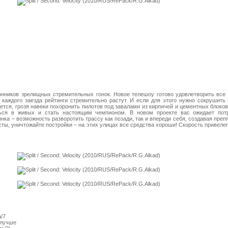
онников зрелищных стремительных гонок. Новое телешоу готово удовлетворить все
 каждого заезда рейтинги стремительно растут. И если для этого нужно сокрушить 
шается, грозя навеки похоронить пилотов под завалами из кирпичей и цементных блоко
ься в живых и стать настоящим чемпионом. В новом проекте вас ожидает по
нка – возможность разворотить трассу как позади, так и впереди себя, создавая пре
сты, уничтожайте постройки – на этих улицах все средства хороши! Скорость привел
/7
и лучше