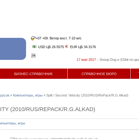
+07 +09. Ветер вост. 7-10 м/с
USD ЦБ 26.5575
EUR ЦБ 34.3176
17 мая 2017
::
Snoop Dog и XZibit по-достоин
БИЗНЕС-СПРАВОЧНИК
СПРАВОЧНОЕ БЮРО
сурсов
»
Компьютеры, игры
» Split / Second: Velocity (2010/RUS/RePack/R.G.Alkad)
ITY (2010/RUS/REPACK/R.G.ALKAD)
мпьютеры, игры