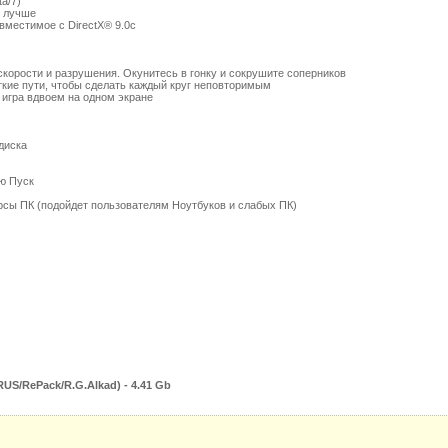
ta/7)
и лучше
вместимое с DirectX® 9.0с
скорости и разрушения. Окунитесь в гонку и сокрушите соперников
кие пути, чтобы сделать каждый круг неповторимым
 игра вдвоем на одном экране
диска
ню Пуск
рсы ПК (подойдет пользователям Ноутбуков и слабых ПК)
0/RUS/RePack/R.G.Alkad) - 4.41 Gb