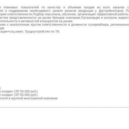
ия плановых показателей по качеству и объемам продаж во всех каналах с
оля и поддержание необходимого уровня запасов продукции у Дистрибьюторов. Пл
ории ответственности.Подбор персонала, обучение, организация эффективной работы
чества представленности на рынке брендов компании.Организация и контроль марке
еятельности и активностей конкурентов на рынке.
ии с аналогичным кругом ответственности в должности супервайзера, регионально
ода.
сации+соц.пакет. Трудоустройство по ТК.
р
холдинг (ЗП 50 000 руб.)
холдинг (ЗП 50 000 руб.)
ителя в крупной иностранной компании