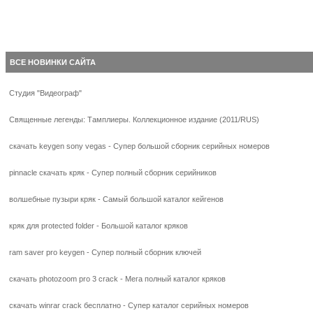
ВСЕ НОВИНКИ САЙТА
Студия "Видеограф"
Священные легенды: Тамплиеры. Коллекционное издание (2011/RUS)
скачать keygen sony vegas - Супер большой сборник серийных номеров
pinnacle скачать кряк - Супер полный сборник серийников
волшебные пузыри кряк - Самый большой каталог кейгенов
кряк для protected folder - Большой каталог кряков
ram saver pro keygen - Супер полный сборник ключей
скачать photozoom pro 3 crack - Мега полный каталог кряков
скачать winrar crack бесплатно - Супер каталог серийных номеров