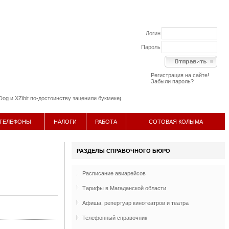
Логин
Пароль
Регистрация на сайте!
Забыли пароль?
и XZibit по-достоинству заценили букмекерскую контору онлайн LeonBets
11 апреля 20
ТЕЛЕФОНЫ
НАЛОГИ
РАБОТА
СОТОВАЯ КОЛЫМА
РАЗДЕЛЫ СПРАВОЧНОГО БЮРО
Расписание авиарейсов
Тарифы в Магаданской области
Афиша, репертуар кинотеатров и театра
Телефонный справочник