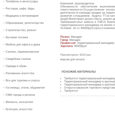
--
Телефоны и аксессуары
Компания: производитель.
Обязанности: обеспечение выполнен
--
Ресторан, кафе, бары
ответственности.Осуществление контр
деятельности команды продаж на террит
--
Медицина и ветеринария
развития сотрудников. Аудиты ТТ.ки ка
акций.Мониторинг рынка сбыта, анализ д
Требования:опыт работы в FMCG Компан
--
Образование, репетиторство
территориального менеджера не менее г
Условия: з/п от 80000руб.(гросс)+компен
--
Строительство, ремонт
Регион:
Магадан
--
Бытовая техника
Город:
Магадан
Профессия:
Территориальный менеджер
--
Мебель для офиса и дома
Зарплата:
80000руб.
--
Салоны, парикмахерские
Просмотрено: 6019 раз
--
Свадебные салоны
версия для печати
--
Одежда и обувь
ПОХОЖИЕ МАТЕРИАЛЫ
--
Рекламные агентства
Требуется территориальный менедже
--
Все для туризма и спорта
Территориальный менеджер в крупный 
Территориальный менеджер в крупный 
--
Гостиницы, отели, общежития
Открыта вакансия торгового представ
Требуется
--
СМИ города и региона
--
Финансы, консалтинг
--
Культура, искусство