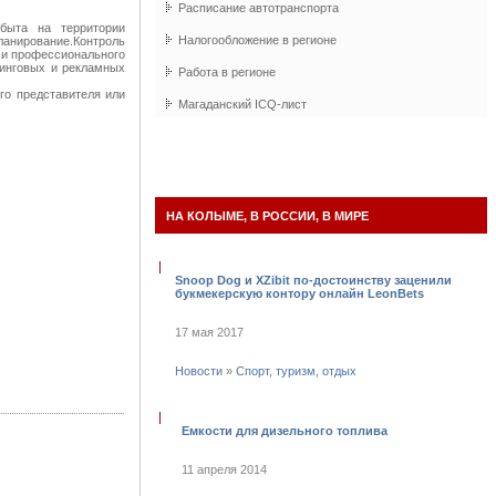
Расписание автотранспорта
быта на территории
Налогообложение в регионе
анирование.Контроль
 и профессионального
тинговых и рекламных
Работа в регионе
го представителя или
Магаданский
ICQ
-лист
НА КОЛЫМЕ, В РОССИИ, В МИРЕ
Snoop Dog и XZibit по-достоинству заценили
букмекерскую контору онлайн LeonBets
17 мая 2017
Новости
»
Спорт, туризм, отдых
Емкости для дизельного топлива
11 апреля 2014