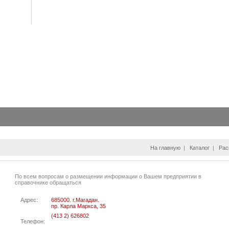
На главную
|
Каталог
|
Рас
По всем вопросам о размещении информации о Вашем предприятии в
справочнике обращаться
Адрес:
685000. г.Магадан.
пр. Карла Маркса, 35
(413 2) 626802
Телефон: