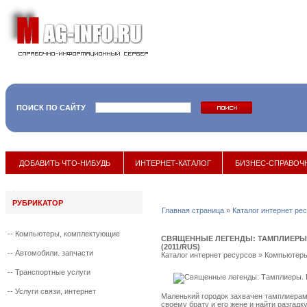
ПОИСК ПО САЙТУ
17 мая 2017
::
Snoop Dog и XZi
ДОБАВИТЬ ЧТО-НИБУДЬ
ИНТЕРНЕТ-КАТАЛОГ
БИЗНЕС-СПРАВОЧ
РУБРИКАТОР
Главная страница
»
Каталог интернет ре
--
Компьютеры, комплектующие
СВЯЩЕННЫЕ ЛЕГЕНДЫ: ТАМПЛИЕРЫ
(2011/RUS)
--
Автомобили. запчасти
Каталог интернет ресурсов
»
Компьютеры
--
Транспортные услуги
--
Услуги связи, интернет
Маленький городок захвачен тамплиерам
своему брату и его жене и найти разгадк