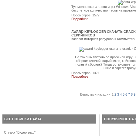
Тут можно скачать все игры Windows Vist
бессчетное количество часов на протяж
Просмотров: 1577
Подробнее
AWARD KEYLOGGER СКАЧАТЬ CRACK
СЕРИЙНИКОВ
Каталог интернет ресурсов
»
Компьютеры
Не хочешь платить за проги или игру
сборник ключей, серийников, кейгено
полный сборник? Тогда установите то
ниже и зарегестриру
Просмотров: 1471
Подробнее
Вернуться назад
<<
1
2
3
4
5
6
7
8
9
ВСЕ НОВИНКИ САЙТА
ПОПУЛЯРНОЕ НА 
Студия "Видеограф"