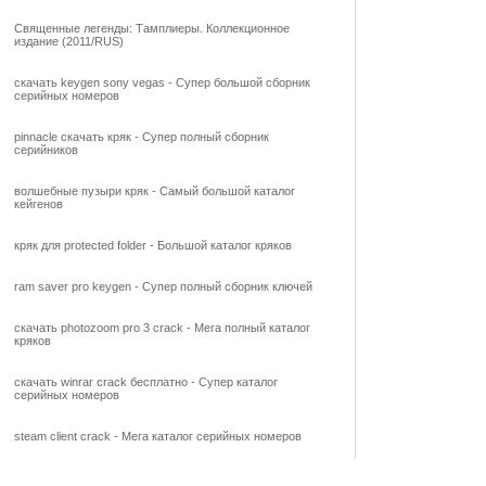
Священные легенды: Тамплиеры. Коллекционное
издание (2011/RUS)
скачать keygen sony vegas - Супер большой сборник
серийных номеров
pinnacle скачать кряк - Супер полный сборник
серийников
волшебные пузыри кряк - Самый большой каталог
кейгенов
кряк для protected folder - Большой каталог кряков
ram saver pro keygen - Супер полный сборник ключей
скачать photozoom pro 3 crack - Мега полный каталог
кряков
скачать winrar crack бесплатно - Супер каталог
серийных номеров
steam client crack - Мега каталог серийных номеров