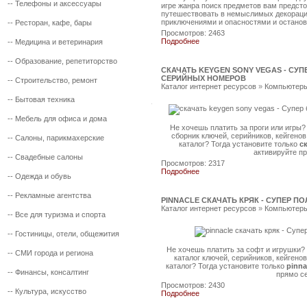
--
Телефоны и аксессуары
игре жанра поиск предметов вам предсто
путешествовать в немыслимых декораци
приключениями и опасностями и останов
--
Ресторан, кафе, бары
Просмотров: 2463
Подробнее
--
Медицина и ветеринария
--
Образование, репетиторство
СКАЧАТЬ KEYGEN SONY VEGAS - СУ
СЕРИЙНЫХ НОМЕРОВ
--
Строительство, ремонт
Каталог интернет ресурсов
»
Компьютеры
--
Бытовая техника
--
Мебель для офиса и дома
Не хочешь платить за проги или игры?
сборник ключей, серийников, кейгенов
--
Салоны, парикмахерские
каталог? Тогда установите только
с
активируйте п
--
Свадебные салоны
Просмотров: 2317
Подробнее
--
Одежда и обувь
--
Рекламные агентства
PINNACLE СКАЧАТЬ КРЯК - СУПЕР 
Каталог интернет ресурсов
»
Компьютеры
--
Все для туризма и спорта
--
Гостиницы, отели, общежития
Не хочешь платить за софт и игрушки?
--
СМИ города и региона
каталог ключей, серийников, кейгено
каталог? Тогда установите только
pinna
--
Финансы, консалтинг
прямо с
Просмотров: 2430
--
Культура, искусство
Подробнее