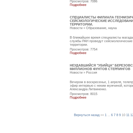
Просмотров: 7086
Подробнее
СПЕЦИАЛИСТЫ ФИЛИАЛА ГЕОФИЗИЧ
СЕЙСМОЛОГИЧЕСКИЕ ИССЛЕДОВАНИ
ТЕРРИТОРИИ.
Новости
»
Образование, наука
В ближайшее время специалисты магада
службы РАН проведут сейсмологические
территории.
Просмотров: 7754
Подробнее
НЕУДАВШИЙСЯ "УБИЙЦА" БЕРЕЗОВС
МИЛЛИОНОВ ФУНТОВ СТЕРЛИНГОВ
Новости
»
Россия
Вечером в воскресенье, 1 апреля, телеп
эфир интервью с неким мужчиной, кото
Александра Литвиненко.
Просмотров: 8015
Подробнее
Вернуться назад
<<
1
...
6
7
8
9
10
11
1