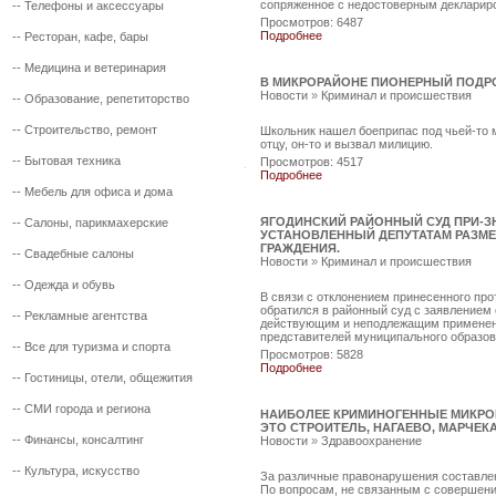
сопряженное с недостоверным деклариров
--
Телефоны и аксессуары
Просмотров: 6487
Подробнее
--
Ресторан, кафе, бары
--
Медицина и ветеринария
В МИКРОРАЙОНЕ ПИОНЕРНЫЙ ПОДР
Новости
»
Криминал и происшествия
--
Образование, репетиторство
--
Строительство, ремонт
Школьник нашел боеприпас под чьей-то 
отцу, он-то и вызвал милицию.
--
Бытовая техника
Просмотров: 4517
Подробнее
--
Мебель для офиса и дома
ЯГОДИНСКИЙ РАЙОННЫЙ СУД ПРИ-
--
Салоны, парикмахерские
УСТАНОВЛЕННЫЙ ДЕПУТАТАМ РАЗМЕ
ГРАЖДЕНИЯ.
--
Свадебные салоны
Новости
»
Криминал и происшествия
--
Одежда и обувь
В связи с отклонением принесенного про
обратился в районный суд с заявлением 
--
Рекламные агентства
действующим и неподлежащим применен
представителей муниципального образов
--
Все для туризма и спорта
Просмотров: 5828
Подробнее
--
Гостиницы, отели, общежития
--
СМИ города и региона
НАИБОЛЕЕ КРИМИНОГЕННЫЕ МИКРО
ЭТО СТРОИТЕЛЬ, НАГАЕВО, МАРЧЕКА
--
Финансы, консалтинг
Новости
»
Здравоохранение
--
Культура, искусство
За различные правонарушения составле
По вопросам, не связанным с совершен