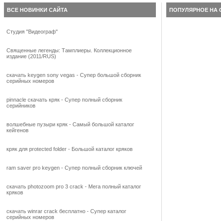
ВСЕ НОВИНКИ САЙТА
ПОПУЛЯРНОЕ НА 
Студия "Видеограф"
Священные легенды: Тамплиеры. Коллекционное
издание (2011/RUS)
скачать keygen sony vegas - Супер большой сборник
серийных номеров
pinnacle скачать кряк - Супер полный сборник
серийников
волшебные пузыри кряк - Самый большой каталог
кейгенов
кряк для protected folder - Большой каталог кряков
ram saver pro keygen - Супер полный сборник ключей
скачать photozoom pro 3 crack - Мега полный каталог
кряков
скачать winrar crack бесплатно - Супер каталог
серийных номеров