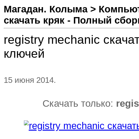
Магадан. Колыма > Компьюте
скачать кряк - Полный сбо
registry mechanic скача
ключей
15 июня 2014.
Скачать только:
regi